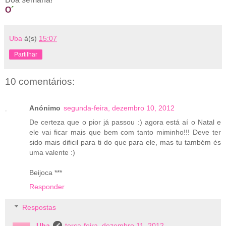
O
´
Uba
à(s)
15:07
Partilhar
10 comentários:
Anónimo
segunda-feira, dezembro 10, 2012
De certeza que o pior já passou :) agora está aí o Natal e
ele vai ficar mais que bem com tanto miminho!!! Deve ter
sido mais dificil para ti do que para ele, mas tu também és
uma valente :)
Beijoca ***
Responder
Respostas
Uba
terça-feira, dezembro 11, 2012